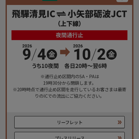
~
対象県
すべて
滋賀県
福井県
石川県
富山県
岐阜県
※通行止め区間内のSA・PAは
工事内容
19時30分から閉鎖します。
※20時時点で通行止め区間を走行しているお客さまは最寄
りのICでの流出にご協力ください。
すべて
交通規制
通行止
IC閉鎖
SA・PA 閉鎖
その他規制
リーフレット
プレスリリース