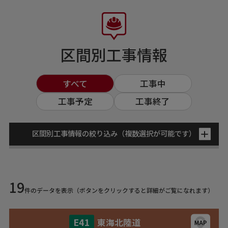
区間別工事情報
すべて
工事中
工事予定
工事終了
区間別工事情報の絞り込み（複数選択が可能です）
対象道路
すべて
北陸道
舞鶴若狭道
19
件のデータを表示（ボタンをクリックすると詳細がご覧になれます）
東海北陸道
E41
東海北陸道
対象期間