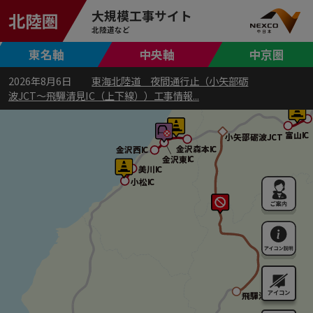
大規模工事サイト
北陸圏
北陸道など
東名軸
中央軸
中京圏
2026年8月6日
東海北陸道 夜間通行止（小矢部砺
波JCT～飛驒清見IC（上下線））工事情報...
富山IC
富山IC
小矢部砺波JCT
小矢部砺波JCT
金沢森本IC
金沢森本IC
金沢西IC
金沢西IC
金沢東IC
金沢東IC
美川IC
美川IC
小松IC
小松IC
アイコン
飛驒清見IC
飛驒清見IC