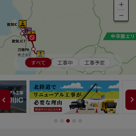
＋
－
敦賀IC
敦賀IC
中京圏エリ
中京圏エリ
敦賀JCT
敦賀JCT
刀根PA
刀根PA
木之本IC
木之本IC
長浜IC
長浜IC
すべて
工事中
工事予定